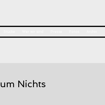
Stücke
Wer wir sind
Presse
Fotos
Archiv
 um Nichts