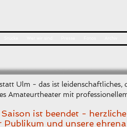
Stücke
Wer wir sind
Presse
Fotos
Archiv
tatt Ulm - das ist leidenschaftliches
es Amateurtheater mit professionelle
Saison ist beendet - herzlich
r Publikum und unsere ehrena