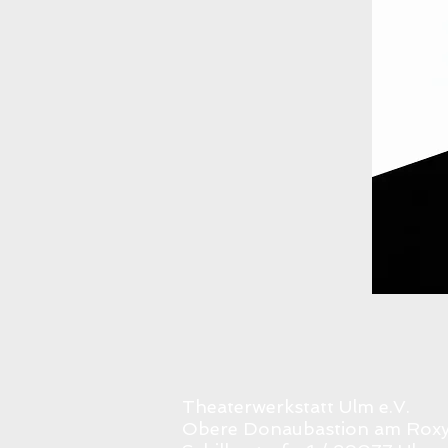
Theaterwerkstatt Ulm e.V.
Obere Donaubastion am Rox